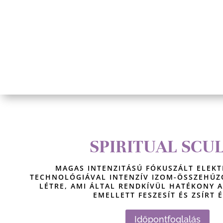
SPIRITUAL SCU
MAGAS INTENZITÁSÚ FÓKUSZÁLT ELEK
TECHNOLÓGIÁVAL INTENZÍV IZOM-ÖSSZEHÚ
LÉTRE, AMI ÁLTAL RENDKÍVÜL HATÉKONY A
EMELLETT FESZESÍT ÉS ZSÍRT 
Időpontfoglalás