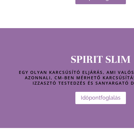
SPIRIT SLIM
EGY OLYAN KARCSÚSÍTÓ ELJÁRÁS, AMI VALÓ
AZONNALI, CM-BEN MÉRHETŐ KARCSÚSÍTÁ
IZZASZTÓ TESTEDZÉS ÉS SANYARGATÓ D
Időpontfoglalás