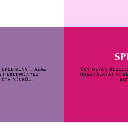
SP
S EREDMÉNYT, AZAZ
EGY OLYAN KEZELÉ
ST EREDMÉNYEZ,
HASZNÁLATÁT FOGL
IÉTA NÉLKÜL.
BI