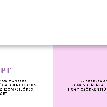
LPT
TROMÁGNESES
A KEZELÉSÜ
ZÓDÁSOKAT HOZUNK
RONCSOLÁSÁVAL 
Z IZOMFEJLŐDÉS,
HOGY CSÖKKENTJÜK
ÉGET.