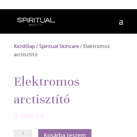
Kezdőlap
/
Spiritual Skincare
/ Elektromos
arctisztító
Elektromos
arctisztító
8 990
Ft
Elektromos
Kosárba teszem