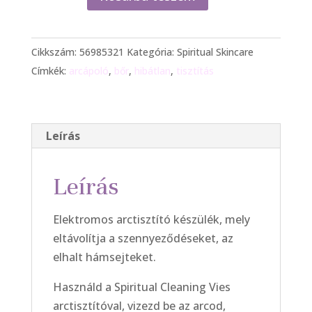
arctisztító
mennyiség
Cikkszám:
56985321
Kategória:
Spiritual Skincare
Címkék:
arcápoló
,
bőr
,
hibátlan
,
tisztítás
Leírás
Leírás
Elektromos arctisztító készülék, mely
eltávolítja a szennyeződéseket, az
elhalt hámsejteket.
Használd a Spiritual Cleaning Vies
arctisztítóval, vizezd be az arcod,